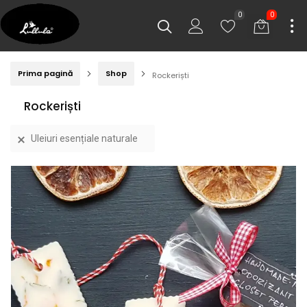
0
0
Prima pagină
Shop
Rockeriști
Rockeriști
Uleiuri esențiale naturale