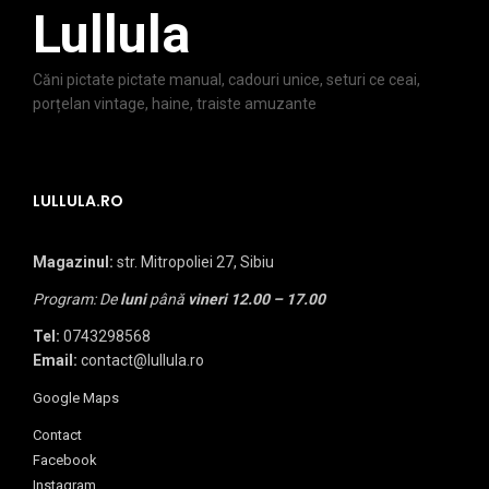
Lullula
Căni pictate pictate manual, cadouri unice, seturi ce ceai,
porțelan vintage, haine, traiste amuzante
LULLULA.RO
Magazinul:
str. Mitropoliei 27, Sibiu
Program: De
luni
până
vineri
12.00 – 17.00
Tel:
0743298568
Email:
contact@lullula.ro
Google Maps
Contact
Facebook
Instagram