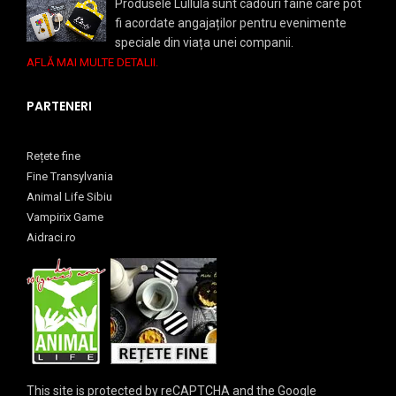
Produsele Lullula sunt cadouri faine care pot
fi acordate angajaților pentru evenimente
speciale din viața unei companii.
AFLĂ MAI MULTE DETALII.
PARTENERI
Rețete fine
Fine Transylvania
Animal Life Sibiu
Vampirix Game
Aidraci.ro
This site is protected by reCAPTCHA and the Google