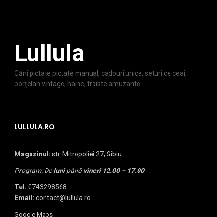
Lullula
Căni pictate pictate manual, cadouri unice, seturi ce ceai,
porțelan vintage, haine, traiste amuzante
LULLULA.RO
Magazinul:
str. Mitropoliei 27, Sibiu
Program: De
luni
până
vineri
12.00 – 17.00
Tel:
0743298568
Email:
contact@lullula.ro
Google Maps