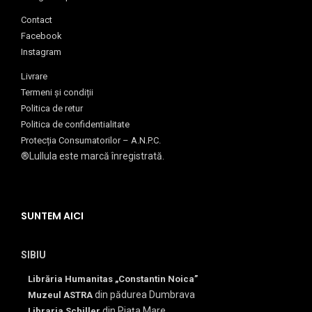
Contact
Facebook
Instagram
Livrare
Termeni și condiții
Politica de retur
Politica de confidentialitate
Protecția Consumatorilor – A.N.P.C.
®Lullula este marcă înregistrată.
SUNTEM AICI
SIBIU
Librăria Humanitas „Constantin Noica”
din pădurea Dumbrava
Muzeul ASTRA
din Piața Mare
Libraria Schiller