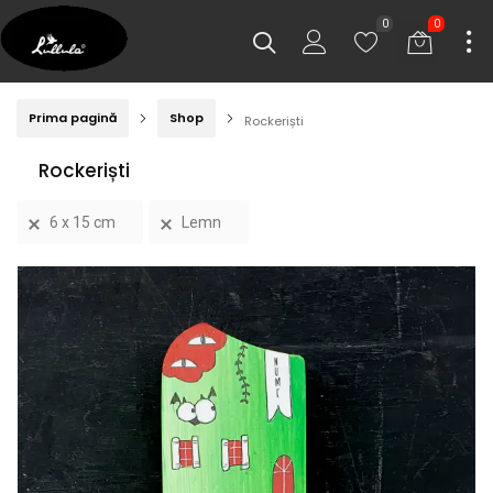
0
0
Prima pagină
Shop
Rockeriști
Rockeriști
6 x 15 cm
Lemn