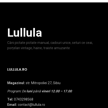
Lullula
Căni pictate pictate manual, cadouri unice, seturi ce ceai,
porțelan vintage, haine, traiste amuzante
LULLULA.RO
Magazinul:
str. Mitropoliei 27, Sibiu
Program: De
luni
până
vineri
12.00 – 17.00
Tel:
0743298568
Email:
contact@lullula.ro