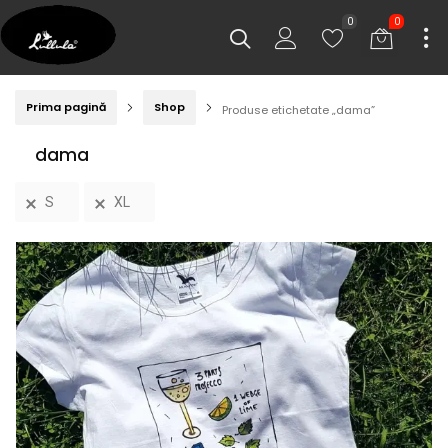
0
0
Prima pagină
Shop
Produse etichetate „dama”
dama
S
XL