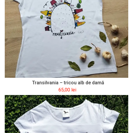
Transilvania – tricou alb de damă
65,00
lei