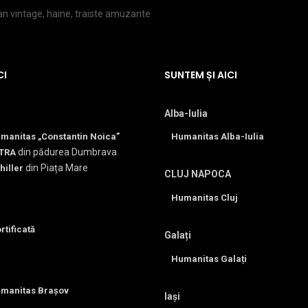
lan vintage, haine, traiste amuzante
CI
SUNTEM ȘI AICI
Alba-Iulia
umanitas „Constantin Noica”
Humanitas Alba-Iulia
din pădurea Dumbrava
TRA
din Piața Mare
hiller
CLUJ NAPOCA
Humanitas Cluj
rtificată
Galați
Humanitas Galați
umanitas Brașov
Iași