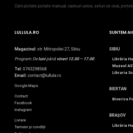
Căni pictate pictate manual, cadouri unice, seturi ce ceai, porțe
LULLULA.RO
SUNTEM AI
Magazinul:
str. Mitropoliei 27, Sibiu
SIBIU
Program: De
luni
până
vineri
12.00 – 17.00
Librăria H
Muzeul AS
Tel:
0743298568
Libraria Sc
Email:
contact@lullula.ro
Google Maps
BIERTAN
Contact
Biserica Fo
Facebook
Instagram
BRAȘOV
Livrare
Librăria H
Termeni și condiții