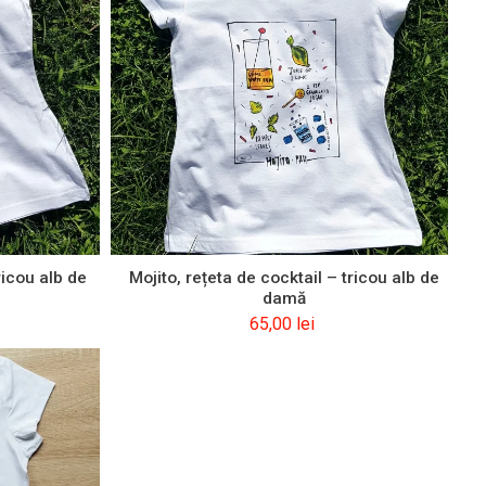
sionați de călătorii
Săgetător
ionați de citit
Capricorn
rsoane creative
Vărsător
recăreți – Party
Pești
keriști
Toate zodiile
ti
ăciun
velion
ricou alb de
Mojito, rețeta de cocktail – tricou alb de
a Roz
damă
65,00
lei
șe din România