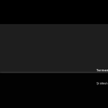
Termeni
Și siteul