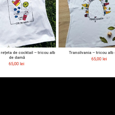
 rețeta de cocktail – tricou alb
Transilvania – tricou al
de damă
65,00
lei
65,00
lei