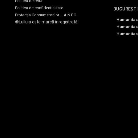
Politica de retur
Politica de confidentialitate
BUCUREȘTI
Protecția Consumatorilor – A.N.P.C.
Humanitas
®Lullula este marcă înregistrată.
Humanitas
Humanitas