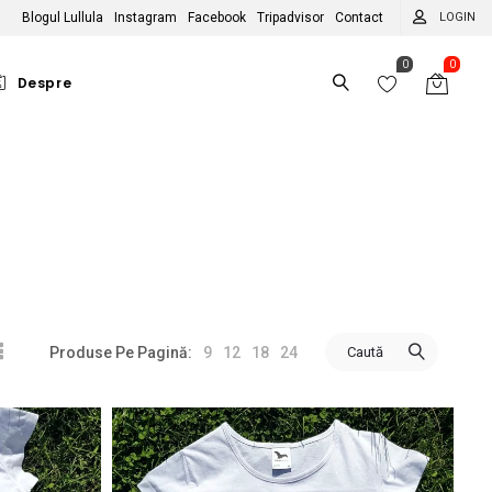
Blogul Lullula
Instagram
Facebook
Tripadvisor
Contact
LOGIN
0
0
Despre
MULTE TEME
PE ZODII
Hobby-uri
Berbec
itori de pisici
Taur
itori de câini
Gemeni
tori
bitori de natură
Rac
9
12
18
24
Caută
Produse Pe Pagină:
icliști
Leu
n
ologiști
Fecioară
tesc cu pasiune
Balanță
scari
Scorpion