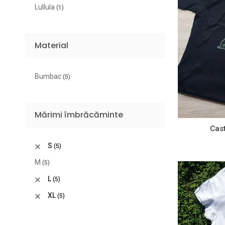
Lullula
(1)
Material
Bumbac
(5)
Mărimi îmbrăcăminte
Cast
S
(5)
M
(5)
L
(5)
XL
(5)