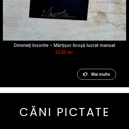
Dimineți însorite – Mărțişor-broşă lucrat manual
25,00
lei
Mai multe
CĂNI PICTATE