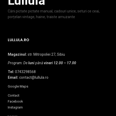
Lullula
Căni pictate pictate manual, cadouri unice, seturi ce ceai,
porțelan vintage, haine, traiste amuzante
LULLULA.RO
Magazinul:
str. Mitropoliei 27, Sibiu
Program: De
luni
până
vineri
12.00 – 17.00
Tel:
0743298568
Email:
contact@lullula.ro
Google Maps
Contact
Facebook
Instagram