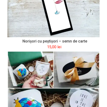
Norișori cu peștișori – semn de carte
15,00
lei