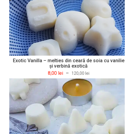
Exotic Vanilla – melties din ceară de soia cu vanilie
şi verbină exotică
8,00
lei
–
120,00
lei