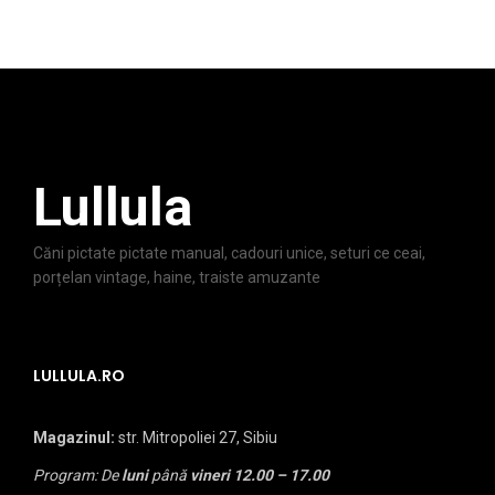
Lullula
Căni pictate pictate manual, cadouri unice, seturi ce ceai,
porțelan vintage, haine, traiste amuzante
LULLULA.RO
Magazinul:
str. Mitropoliei 27, Sibiu
Program: De
luni
până
vineri
12.00 – 17.00