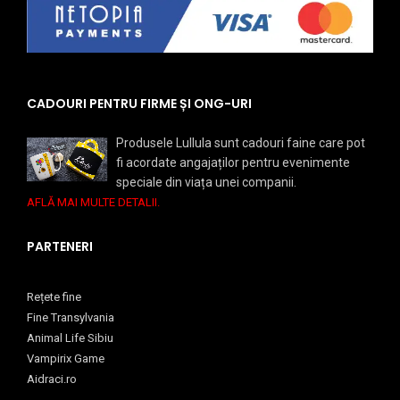
CADOURI PENTRU FIRME ȘI ONG-URI
Produsele Lullula sunt cadouri faine care pot
fi acordate angajaților pentru evenimente
speciale din viața unei companii.
AFLĂ MAI MULTE DETALII.
PARTENERI
Rețete fine
Fine Transylvania
Animal Life Sibiu
Vampirix Game
Aidraci.ro