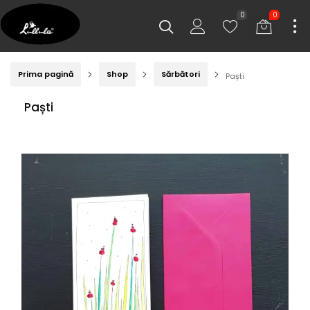
0
0
Prima pagină
Shop
Sărbători
Paști
Paști