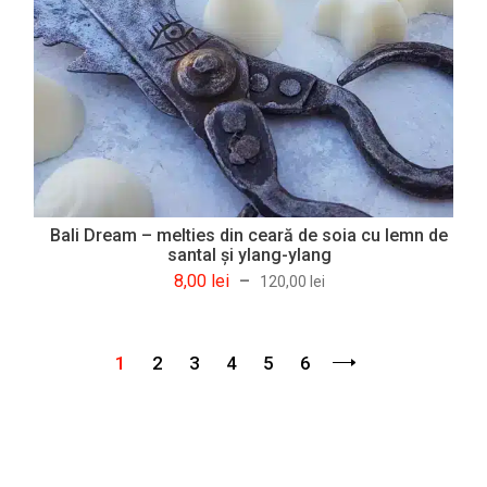
Bali Dream – melties din ceară de soia cu lemn de
santal şi ylang-ylang
8,00
lei
–
120,00
lei
1
2
3
4
5
6