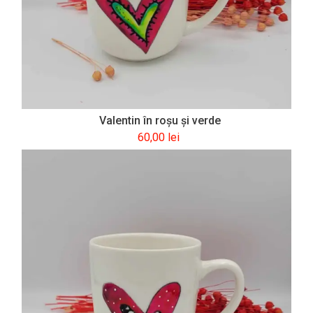
Valentin în roşu şi verde
60,00
lei