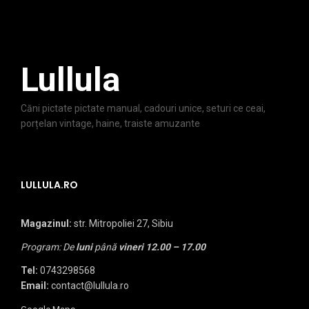
Lullula
Căni pictate pictate manual, cadouri unice, seturi ce ceai,
porțelan vintage, haine, traiste amuzante
LULLULA.RO
Magazinul:
str. Mitropoliei 27, Sibiu
Program: De
luni
până
vineri
12.00 – 17.00
Tel:
0743298568
Email:
contact@lullula.ro