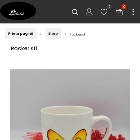
0
0
Prima pagină
Shop
Rockeriști
Rockeriști