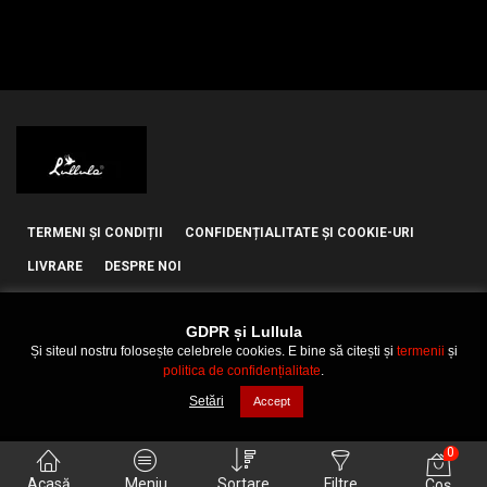
TERMENI ȘI CONDIȚII
CONFIDENȚIALITATE ȘI COOKIE-URI
LIVRARE
DESPRE NOI
GDPR și Lullula
Și siteul nostru folosește celebrele cookies. E bine să citești și
termenii
și
politica de confidențialitate
.
© 2021 Lullula
Setări
Accept
0
Acasă
Meniu
Sortare
Filtre
Coș