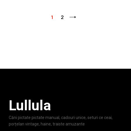
1
2
Lullula
Căni pictate pictate manual, cadouri unice, seturi ce ceai,
porțelan vintage, haine, traiste amuzante