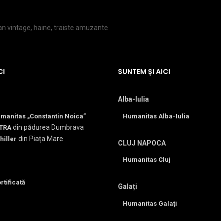
lan vintage, haine, traiste amuzante
CI
SUNTEM ȘI AICI
Alba-Iulia
umanitas „Constantin Noica”
Humanitas Alba-Iulia
din pădurea Dumbrava
TRA
din Piața Mare
hiller
CLUJ NAPOCA
Humanitas Cluj
rtificată
Galați
Humanitas Galați