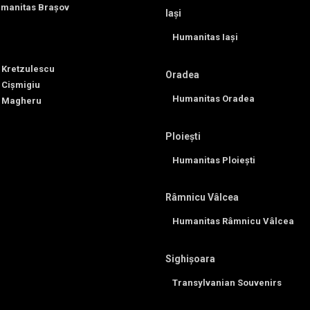
umanitas Brașov
Iași
Humanitas Iași
 Kretzulescu
Oradea
 Cișmigiu
Humanitas Oradea
 Magheru
Ploiești
Humanitas Ploiești
Râmnicu Vâlcea
Humanitas Râmnicu Vâlcea
Sighișoara
Transylvanian Souvenirs