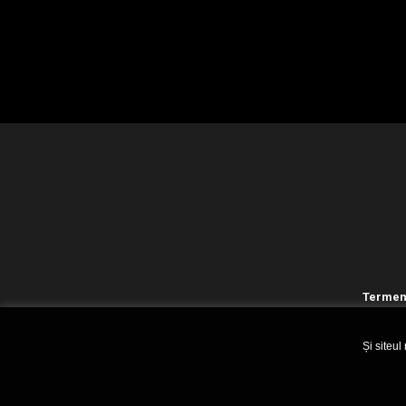
Termeni
Și siteul