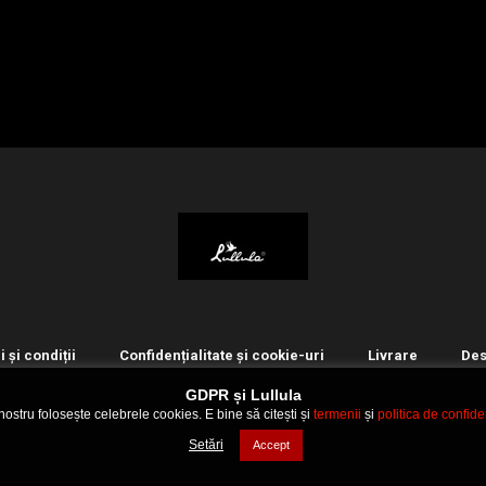
 și condiții
Confidențialitate și cookie-uri
Livrare
Des
GDPR și Lullula
 nostru folosește celebrele cookies. E bine să citești și
termenii
și
politica de confiden
© 2021 Lullula
Setări
Accept