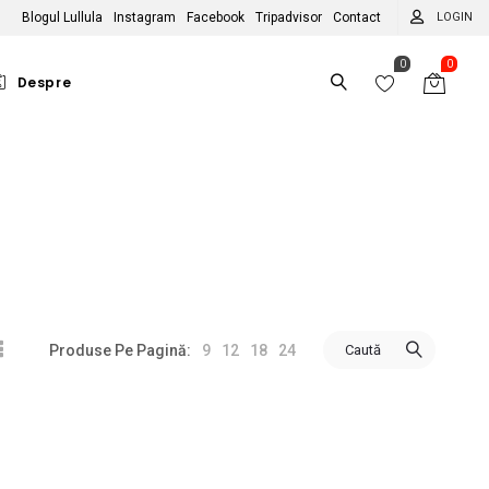
Blogul Lullula
Instagram
Facebook
Tripadvisor
Contact
LOGIN
0
0
Despre
MULTE TEME
PE ZODII
Hobby-uri
Berbec
itori de pisici
Taur
itori de câini
Gemeni
tori
bitori de natură
Rac
9
12
18
24
Caută
Produse Pe Pagină:
icliști
Leu
n
ologiști
Fecioară
tesc cu pasiune
Balanță
scari
Scorpion