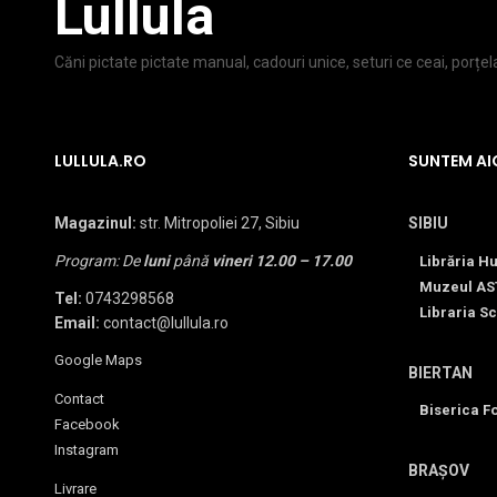
Lullula
Căni pictate pictate manual, cadouri unice, seturi ce ceai, porțe
LULLULA.RO
SUNTEM AI
Magazinul:
str. Mitropoliei 27, Sibiu
SIBIU
Program: De
luni
până
vineri
12.00 – 17.00
Librăria H
Muzeul AS
Tel:
0743298568
Libraria Sc
Email:
contact@lullula.ro
Google Maps
BIERTAN
Contact
Biserica Fo
Facebook
Instagram
BRAȘOV
Livrare