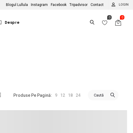
Blogul Lullula
Instagram
Facebook
Tripadvisor
Contact
LOGIN
0
0
Despre
MULTE TEME
PE ZODII
Hobby-uri
Berbec
itori de pisici
Taur
itori de câini
Gemeni
tori
bitori de natură
Rac
9
12
18
24
Caută
Produse Pe Pagină:
icliști
Leu
n
ologiști
Fecioară
tesc cu pasiune
Balanță
scari
Scorpion