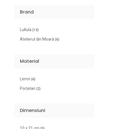
Brand
Lullula
(13)
Atelierul din Moară
(4)
Material
Lemn
(4)
Porțelan
(2)
Dimensiuni
10 x 21 cm
(5)