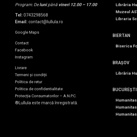
Program: De
luni
până
vineri
12.00 – 17.00
Librăria H
Muzeul AS
Tel:
0743298568
Libraria Sc
Email:
contact@lullula.ro
Google Maps
BIERTAN
Contact
Biserica Fo
Facebook
Instagram
BRAȘOV
Livrare
Librăria H
Termeni și condiții
Politica de retur
Politica de confidentialitate
BUCUREȘTI
Protecția Consumatorilor – A.N.P.C.
Humanitas
®Lullula este marcă înregistrată.
Humanitas
Humanitas