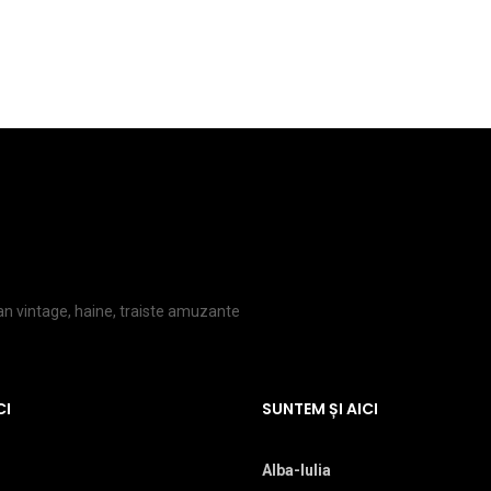
lan vintage, haine, traiste amuzante
CI
SUNTEM ȘI AICI
Alba-Iulia