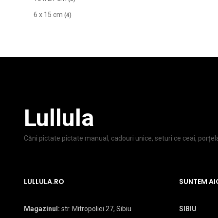
6 x 15 cm
(4)
Lullula
Căni pictate pictate manual, cadouri unice, seturi ce ceai, porțe
LULLULA.RO
SUNTEM AI
Magazinul:
str. Mitropoliei 27, Sibiu
SIBIU