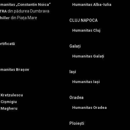
umanitas „Constantin Noica”
Humanitas Alba-Iulia
din pădurea Dumbrava
TRA
din Piața Mare
hiller
CLUJ NAPOCA
Humanitas Cluj
rtificată
Galați
Humanitas Galați
umanitas Brașov
Iași
Humanitas Iași
 Kretzulescu
Oradea
 Cișmigiu
Humanitas Oradea
 Magheru
Ploiești