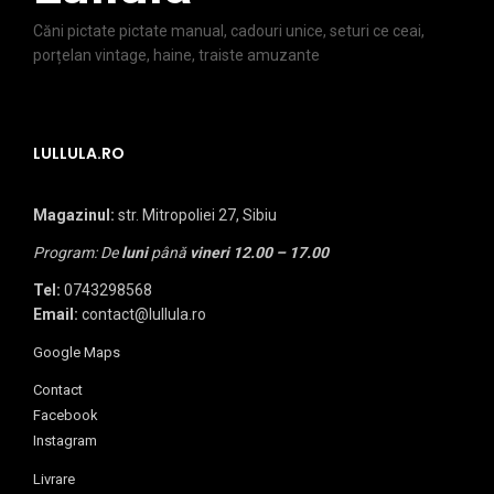
Căni pictate pictate manual, cadouri unice, seturi ce ceai,
porțelan vintage, haine, traiste amuzante
LULLULA.RO
Magazinul:
str. Mitropoliei 27, Sibiu
Program: De
luni
până
vineri
12.00 – 17.00
Tel:
0743298568
Email:
contact@lullula.ro
Google Maps
Contact
Facebook
Instagram
Livrare