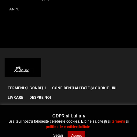
ANPC
TERMENI ȘI CONDIȚII
CONFIDENȚIALITATE ȘI COOKIE-URI
LIVRARE
DESPRE NOI
GDPR și Lullula
Și siteul nostru folosește celebrele cookies. E bine să citești și
termenii
și
politica de confidențialitate
.
© 2021 Lullula
Setări
Accept