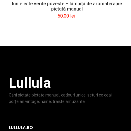
Iunie este verde poveste – lămpiță de aromaterapie
pictată manual
50,00
lei
Lullula
Căni pictate pictate manual, cadouri unice, seturi ce ceai,
porțelan vintage, haine, traiste amuzante
LULLULA.RO