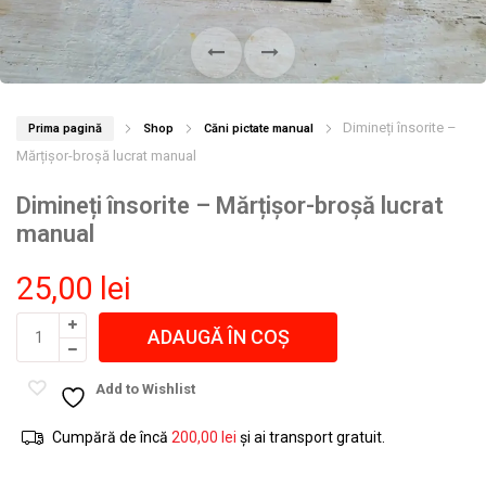
Dimineți însorite –
Prima pagină
Shop
Căni pictate manual
Mărțişor-broşă lucrat manual
Dimineți însorite – Mărțişor-broşă lucrat
manual
25,00
lei
ADAUGĂ ÎN COȘ
Add to Wishlist
Cumpără de încă
200,00
lei
și ai transport gratuit.