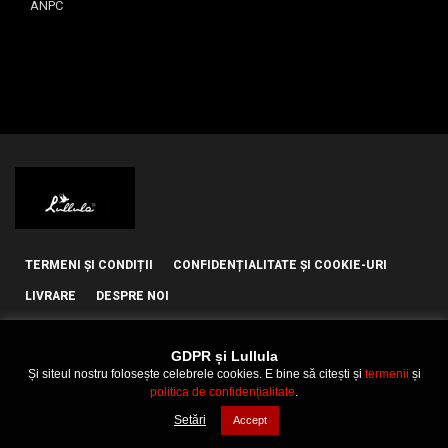
ANPC
TERMENI ȘI CONDIȚII
CONFIDENȚIALITATE ȘI COOKIE-URI
LIVRARE
DESPRE NOI
GDPR și Lullula
Și siteul nostru folosește celebrele cookies. E bine să citești și
termenii
și
politica de confidențialitate
.
© 2021 Lullula
Setări
Accept