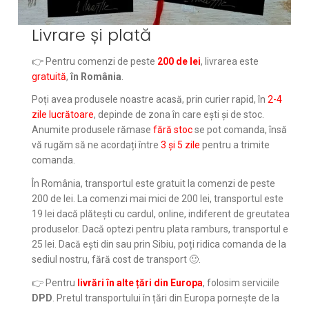
Livrare și plată
👉 Pentru comenzi de peste
200 de lei
, livrarea este
gratuită
,
în România
.
Poți avea produsele noastre acasă, prin curier rapid, în
2-4
zile lucrătoare
, depinde de zona în care ești și de stoc.
Anumite produsele rămase
fără stoc
se pot comanda, însă
vă rugăm să ne acordați între
3 și 5 zile
pentru a trimite
comanda.
În România, transportul este gratuit la comenzi de peste
200 de lei. La comenzi mai mici de 200 lei, transportul este
19 lei dacă plătești cu cardul, online, indiferent de greutatea
produselor. Dacă optezi pentru plata ramburs, transportul e
25 lei. Dacă ești din sau prin Sibiu, poți ridica comanda de la
sediul nostru, fără cost de transport 🙂.
👉 Pentru
livrări în alte țări din Europa
, folosim serviciile
DPD
. Pretul transportului în țări din Europa pornește de la