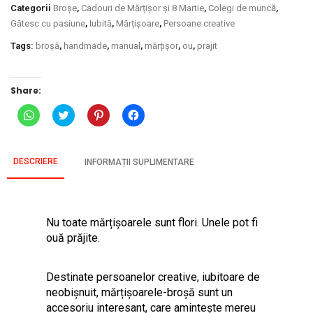
Categorii
Broșe
,
Cadouri de Mărțișor și 8 Martie
,
Colegi de muncă
,
Gătesc cu pasiune
,
Iubită
,
Mărțișoare
,
Persoane creative
Tags:
broșă
,
handmade
,
manual
,
mărțișor
,
ou
,
prajit
Share:
Dă
Dă
Dă
Dă
clic
clic
clic
clic
pentru
pentru
pentru
pentru
partajare
a
a
a
pe
partaja
partaja
partaja
WhatsApp(Se
pe
pe
pe
DESCRIERE
INFORMAȚII SUPLIMENTARE
deschide
Twitter(Se
Pinterest(Se
Facebook(Se
într-
deschide
deschide
deschide
o
într-
într-
într-
fereastră
o
o
o
nouă)
fereastră
fereastră
fereastră
nouă)
nouă)
nouă)
Nu toate mărțişoarele sunt flori. Unele pot fi
ouă prăjite.
Destinate persoanelor creative, iubitoare de
neobişnuit, mărțişoarele-broşă sunt un
accesoriu interesant, care aminteşte mereu