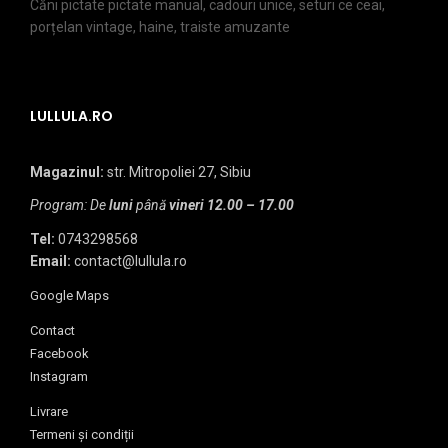
Căni pictate pictate manual, cadouri unice, seturi ce ceai,
porțelan vintage, haine, traiste amuzante
LULLULA.RO
Magazinul:
str. Mitropoliei 27, Sibiu
Program: De
luni
până
vineri
12.00 – 17.00
Tel:
0743298568
Email:
contact@lullula.ro
Google Maps
Contact
Facebook
Instagram
Livrare
Termeni și condiții